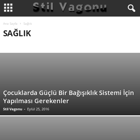
Ana Sayfa
Sağlık
SAĞLIK
BLOG
DEKORASYON
GEZI
GÜNCEL
GÜZELLIK
KÜLTÜR/SANAT
MODA
MODA GALERI
MODA VIDEO
SAĞLIK
Çocuklarda Güçlü Bir Bağışıklık Sistemi İçin
Yapılması Gerekenler
Stil Vagonu
-
Eylül 25, 2016