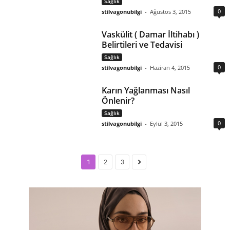
Sağlık
0
stilvagonubilgi
-
Ağustos 3, 2015
Vaskülit ( Damar İltihabı )
Belirtileri ve Tedavisi
Sağlık
0
stilvagonubilgi
-
Haziran 4, 2015
Karın Yağlanması Nasıl
Önlenir?
Sağlık
0
stilvagonubilgi
-
Eylül 3, 2015
1
2
3