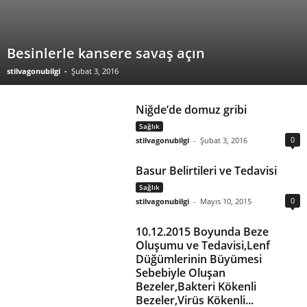
Besinlerle kansere savaş açın
stilvagonubilgi
-
Şubat 3, 2016
Niğde’de domuz gribi
Sağlık
0
stilvagonubilgi
-
Şubat 3, 2016
Basur Belirtileri ve Tedavisi
Sağlık
0
stilvagonubilgi
-
Mayıs 10, 2015
10.12.2015 Boyunda Beze
Oluşumu ve Tedavisi,Lenf
Düğümlerinin Büyümesi
Sebebiyle Oluşan
Bezeler,Bakteri Kökenli
Bezeler,Virüs Kökenli...