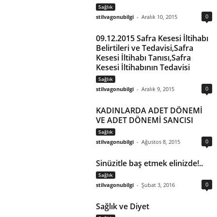
Sağlık
0
stilvagonubilgi
-
Aralık 10, 2015
09.12.2015 Safra Kesesi İltihabı
Belirtileri ve Tedavisi,Safra
Kesesi İltihabı Tanısı,Safra
Kesesi İltihabının Tedavisi
Sağlık
0
stilvagonubilgi
-
Aralık 9, 2015
KADINLARDA ADET DÖNEMİ
VE ADET DÖNEMİ SANCISI
Sağlık
0
stilvagonubilgi
-
Ağustos 8, 2015
Sinüzitle baş etmek elinizde!..
Sağlık
0
stilvagonubilgi
-
Şubat 3, 2016
Sağlık ve Diyet