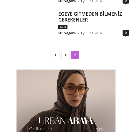
0
Stil Vagonu
-
Eylül 23, 2016
EGEYE GİTMEDEN BİLMENİZ
GEREKENLER
Gezi
0
Stil Vagonu
-
Eylül 23, 2016
1
2