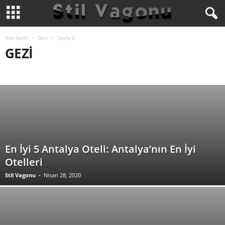
Ana Sayfa
Gezi
Sayfa 2
GEZI
BLOG
DEKORASYON
GEZI
GÜNCEL
GÜZELLIK
KÜLTÜR/SANAT
MODA
MODA GALERI
MODA VIDEO
SAĞLIK
En İyi 5 Antalya Oteli: Antalya’nın En İyi
Otelleri
Stil Vagonu
-
Nisan 28, 2020