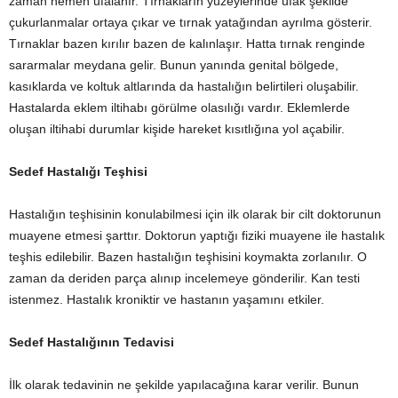
zaman hemen ufalanır. Tırnakların yüzeylerinde ufak şekilde
çukurlanmalar ortaya çıkar ve tırnak yatağından ayrılma gösterir.
Tırnaklar bazen kırılır bazen de kalınlaşır. Hatta tırnak renginde
sararmalar meydana gelir. Bunun yanında genital bölgede,
kasıklarda ve koltuk altlarında da hastalığın belirtileri oluşabilir.
Hastalarda eklem iltihabı görülme olasılığı vardır. Eklemlerde
oluşan iltihabi durumlar kişide hareket kısıtlığına yol açabilir.
Sedef Hastalığı Teşhisi
Hastalığın teşhisinin konulabilmesi için ilk olarak bir cilt doktorunun
muayene etmesi şarttır. Doktorun yaptığı fiziki muayene ile hastalık
teşhis edilebilir. Bazen hastalığın teşhisini koymakta zorlanılır. O
zaman da deriden parça alınıp incelemeye gönderilir. Kan testi
istenmez. Hastalık kroniktir ve hastanın yaşamını etkiler.
Sedef Hastalığının Tedavisi
İlk olarak tedavinin ne şekilde yapılacağına karar verilir. Bunun