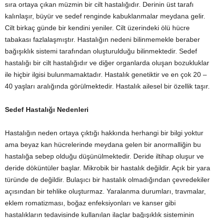
sıra ortaya çıkan müzmin bir cilt hastalığıdır. Derinin üst tarafı
kalınlaşır, büyür ve sedef renginde kabuklanmalar meydana gelir.
Cilt birkaç günde bir kendini yeniler. Cilt üzerindeki ölü hücre
tabakası fazlalaşmıştır. Hastalığın nedeni bilinmemekle beraber
bağışıklık sistemi tarafından oluşturulduğu bilinmektedir. Sedef
hastalığı bir cilt hastalığıdır ve diğer organlarda oluşan bozukluklar
ile hiçbir ilgisi bulunmamaktadır. Hastalık genetiktir ve en çok 20 –
40 yaşları aralığında görülmektedir. Hastalık ailesel bir özellik taşır.
Sedef Hastalığı Nedenleri
Hastalığın neden ortaya çıktığı hakkında herhangi bir bilgi yoktur
ama beyaz kan hücrelerinde meydana gelen bir anormalliğin bu
hastalığa sebep olduğu düşünülmektedir. Deride iltihap oluşur ve
deride döküntüler başlar. Mikrobik bir hastalık değildir. Açık bir yara
türünde de değildir. Bulaşıcı bir hastalık olmadığından çevredekiler
açısından bir tehlike oluşturmaz. Yaralanma durumları, travmalar,
eklem romatizması, boğaz enfeksiyonları ve kanser gibi
hastalıkların tedavisinde kullanılan ilaçlar bağışıklık sisteminin