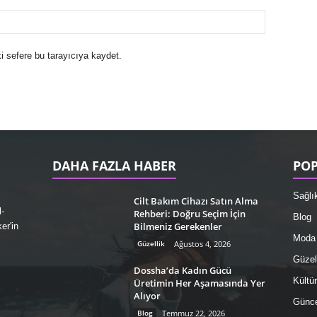
i sefere bu tarayıcıya kaydet.
DAHA FAZLA HABER
POP
Sağlı
Cilt Bakım Cihazı Satın Alma
-
Rehberi: Doğru Seçim İçin
Blog
Bilmeniz Gerekenler
er'in
Moda
Güzellik
Ağustos 4, 2026
Güzel
Dossha’da Kadın Gücü
Kültü
Üretimin Her Aşamasında Yer
Alıyor
Günce
Blog
Temmuz 22, 2026