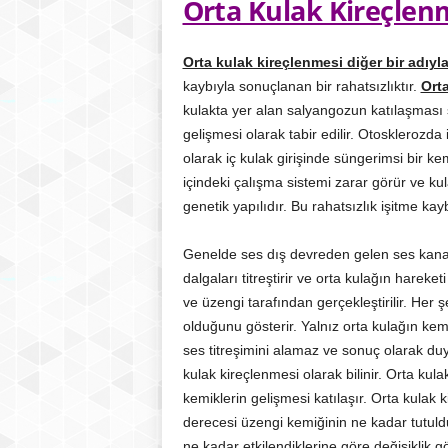
Orta Kulak Kireçlenme
Orta kulak kireçlenmesi diğer bir adıyl
kaybıyla sonuçlanan bir rahatsızlıktır.
Ort
kulakta yer alan salyangozun katılaşmas
gelişmesi olarak tabir edilir. Otosklerozd
olarak iç kulak girişinde süngerimsi bir 
içindeki çalışma sistemi zarar görür ve ku
genetik yapılıdır. Bu rahatsızlık işitme kay
Genelde ses dış devreden gelen ses kanalı
dalgaları titreştirir ve orta kulağın hareketi
ve üzengi tarafından gerçekleştirilir. Her
olduğunu gösterir. Yalnız orta kulağın kem
ses titreşimini alamaz ve sonuç olarak du
kulak kireçlenmesi olarak bilinir. Orta k
kemiklerin gelişmesi katılaşır. Orta kulak 
derecesi üzengi kemiğinin ne kadar tutuld
ne kadar etkilendiklerine göre değişiklik gö