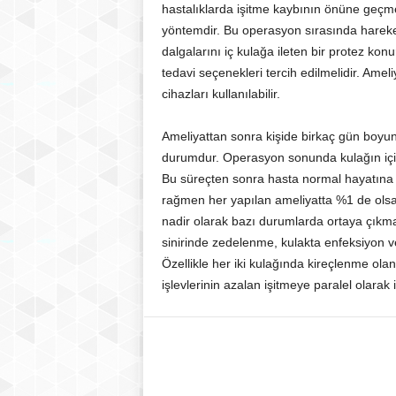
hastalıklarda işitme kaybının önüne geçm
yöntemdir. Bu operasyon sırasında hareketi
dalgalarını iç kulağa ileten bir protez kon
tedavi seçenekleri tercih edilmelidir. Amel
cihazları kullanılabilir.
Ameliyattan sonra kişide birkaç gün boyun
durumdur. Operasyon sonunda kulağın içine 
Bu süreçten sonra hasta normal hayatına d
rağmen her yapılan ameliyatta %1 de olsa
nadir olarak bazı durumlarda ortaya çıkma
sinirinde zedelenme, kulakta enfeksiyon v
Özellikle her iki kulağında kireçlenme olan
işlevlerinin azalan işitmeye paralel olarak i