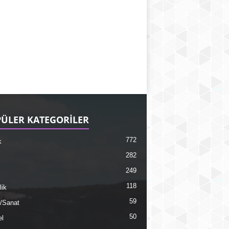
ÜLER KATEGORİLER
772
k
282
249
118
lik
59
r/Sanat
50
l