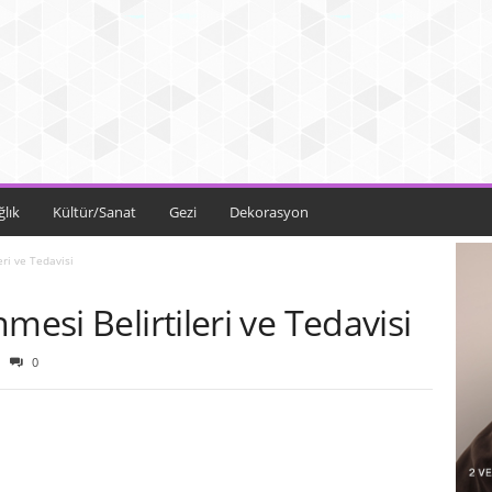
ğlık
Kültür/Sanat
Gezi
Dekorasyon
eri ve Tedavisi
mesi Belirtileri ve Tedavisi
0