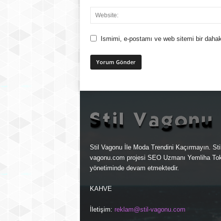
Ismimi, e-postamı ve web sitemi bir dahak
Stil Vagonu İle Moda Trendini Kaçırmayın. Stil
vagonu.com projesi
SEO Uzmanı
Yemliha Tok
yönetiminde devam etmektedir.
KAHVE
İletişim:
reklam@stil-vagonu.com