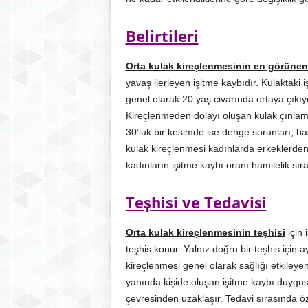
Belirtileri
Orta kulak kireçlenmesinin en görünen 
yavaş ilerleyen işitme kaybıdır. Kulaktaki i
genel olarak 20 yaş civarında ortaya çıkıy
Kireçlenmeden dolayı oluşan kulak çınlam
30’luk bir kesimde ise denge sorunları, b
kulak kireçlenmesi kadınlarda erkeklerden 
kadınların işitme kaybı oranı hamilelik sır
Teşhisi ve Tedavisi
Orta kulak kireçlenmesinin teşhisi
için 
teşhis konur. Yalnız doğru bir teşhis için a
kireçlenmesi genel olarak sağlığı etkileyen
yanında kişide oluşan işitme kaybı duygusal
çevresinden uzaklaşır. Tedavi sırasında öz