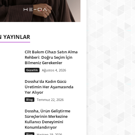
 YAYINLAR
Cilt Bakım Cihazı Satın Alma
Rehberi: Doğru Seçim İçin
Bilmeniz Gerekenler
Güzellik
Ağustos 4, 2026
Dossha’da Kadın Gücü
Üretimin Her Aşamasında
Yer Alıyor
Blog
Temmuz 22, 2026
Dossha, Ürün Geliştirme
Süreçlerinin Merkezine
Kullanıcı Deneyimini
Konumlandırıyor
Blog
Haziran 19, 2026