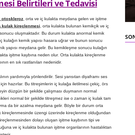
si Belirtileri ve Tedavisi
a otoskleroz
, orta ve iç kulakta meydana gelen ve işitme
a kulak kireçlenmesi
, orta kulakta bulunan kemikçik ve iç
ı sonucu oluşmaktadır. Bu durum kulakta anormal kemik
SON
a iç kulağın kemik yapısı hasara uğrar ve bunun sonucu
kemik yapısı meydana gelir. Bu kemikleşme sonucu kulağın
lakta işitme kaybına neden olur. Orta kulakta kireçlenme
bının en sık rastlanılan nedenidir.
nın yardımıyla yönlendirilir. Sesi yansıtan diyaframı ses
 için hazırlar. Bu titreşimlerin iç kulağa iletilmesi çekiç, örs
 şeyin düzgün bir şekilde çalışması duymanın normal
ikleri normal bir şekilde titreşmez ise o zaman iç kulak tam
yma da bir azalma meydana gelir. Böyle bir durum orta
ulak kireçlenmesinde üzengi üzerinde kireçlenme olduğundan
kireçlenmesinden dolayı oluşan işitme kaybının tipi ve
uğuna ve iç kulakta bulunan işitme organlarının hastalıktan
sterir.