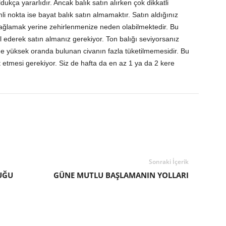
ukça yararlıdır. Ancak balık satın alırken çok dikkatli
i nokta ise bayat balık satın almamaktır. Satın aldığınız
ağlamak yerine zehirlenmenize neden olabilmektedir. Bu
ol ederek satın almanız gerekiyor. Ton balığı seviyorsanız
nde yüksek oranda bulunan civanın fazla tüketilmemesidir. Bu
etmesi gerekiyor. Siz de hafta da en az 1 ya da 2 kere
Sonraki İçerik
UĞU
GÜNE MUTLU BAŞLAMANIN YOLLARI