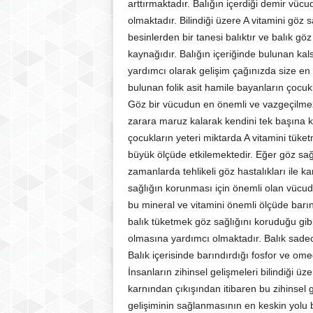
arttırmaktadır. Balığın içerdiği demir vü
olmaktadır. Bilindiği üzere A vitamini göz 
besinlerden bir tanesi balıktır ve balık g
kaynağıdır. Balığın içeriğinde bulunan kal
yardımcı olarak gelişim çağınızda size en
bulunan folik asit hamile bayanların çocuk
Göz bir vücudun en önemli ve vazgeçilmez
zarara maruz kalarak kendini tek başına 
çocukların yeteri miktarda A vitamini tük
büyük ölçüde etkilemektedir. Eğer göz sağl
zamanlarda tehlikeli göz hastalıkları ile ka
sağlığın korunması için önemli olan vücudu
bu mineral ve vitamini önemli ölçüde barınd
balık tüketmek göz sağlığını koruduğu gibi
olmasına yardımcı olmaktadır. Balık sadec
Balık içerisinde barındırdığı fosfor ve ome
İnsanların zihinsel gelişmeleri bilindiği 
karnından çıkışından itibaren bu zihinsel
gelişiminin sağlanmasının en keskin yolu ba