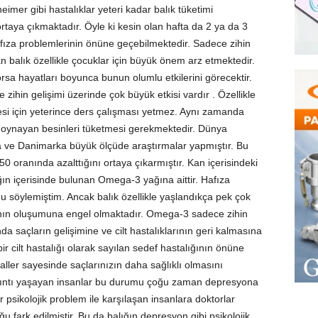
eimer gibi hastalıklar yeteri kadar balık tüketimi
aya çıkmaktadır. Öyle ki kesin olan hafta da 2 ya da 3
afıza problemlerinin önüne geçebilmektedir. Sadece zihin
n balık özellikle çocuklar için büyük önem arz etmektedir.
orsa hayatları boyunca bunun olumlu etkilerini görecektir.
zihin gelişimi üzerinde çok büyük etkisi vardır . Özellikle
mesi için yeterince ders çalışması yetmez. Aynı zamanda
ol oynayan besinleri tüketmesi gerekmektedir. Dünya
a ve Danimarka büyük ölçüde araştırmalar yapmıştır. Bu
%50 oranında azalttığını ortaya çıkarmıştır. Kan içerisindeki
n içerisinde bulunan Omega-3 yağına aittir. Hafıza
 söylemiştim. Ancak balık özellikle yaşlandıkça pek çok
ının oluşumuna engel olmaktadır. Omega-3 sadece zihin
 saçların gelişimine ve cilt hastalıklarının geri kalmasına
bir cilt hastalığı olarak sayılan sedef hastalığının önüne
aller sayesinde saçlarınızın daha sağlıklı olmasını
ıkıntı yaşayan insanlar bu durumu çoğu zaman depresyona
 psikolojik problem ile karşılaşan insanlara doktorlar
u fark edilmiştir. Bu da balığın depresyon gibi psikolojik