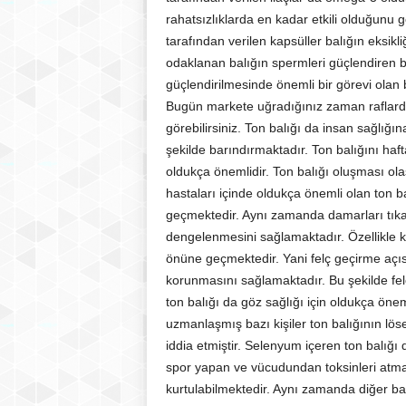
rahatsızlıklarda en kadar etkili olduğunu 
tarafından verilen kapsüller balığın eksikli
odaklanan balığın spermleri güçlendiren 
güçlendirilmesinde önemli bir görevi olan b
Bugün markete uğradığınız zaman raflarda
görebilirsiniz. Ton balığı da insan sağlığı
şekilde barındırmaktadır. Ton balığını hafta 
oldukça önemlidir. Ton balığı oluşması ola
hastaları içinde oldukça önemli olan ton ba
geçmektedir. Aynı zamanda damarları tıkay
dengelenmesini sağlamaktadır. Özellikle ka
önüne geçmektedir. Yani felç geçirme açısı
korunmasını sağlamaktadır. Bu şekilde felç
ton balığı da göz sağlığı için oldukça önem
uzmanlaşmış bazı kişiler ton balığının löse
iddia etmiştir. Selenyum içeren ton bal
spor yapan ve vücudundan toksinleri atmay
kurtulabilmektedir. Aynı zamanda diğer balık