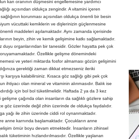
cudun kan oranının düşmesini engellemesine yardımcı
sağlığı açısından oldukça zengindir. A vitamini içeren
öz sağlığının korunması açısından oldukça önemli bir besin
siyum vücuttaki kemiklerin ve dişlerinizin güçlenmesine
 önemli maddeleri aşılamaktadır. Aynı zamanda içerisinde
larının beyin, zihin ve kemik gelişimine katkı sağlamaktadır.
 duyu organlarından bir tanesidir. Gözler hayatta pek çok
koruyamamaktadır. Özellikle gelişme dönemindeki
etmemesi ve yeteri miktarda fosfor almaması gözün gelişimini
ığınıza gerektiği zaman dikkat etmezseniz ileriki
rşı karşıya kalabilirsiniz. Kısaca göz sağlığı gibi pek çok
n ihtiyacı olan mineral ve vitaminin alınmasıdır. Balık ise
ırdığı için bol bol tüketilmelidir. Haftada 2 ya da 3 kez
 gelişme çağında olan insanların da sağlıklı gözlere sahip
e göz üzerinde değil zihin üzerinde de oldukça faydalıdır.
ga yağı ile zihin üzerinde ciddi rol oynanmaktadır.
üzere anne karnında başlamaktadır. Çocukların anne
 gelişim ömür boyu devam etmektedir. İnsanların zihinsel
lık tüketiminin hızlandırılmasıdır. Özellikle yaşlanan