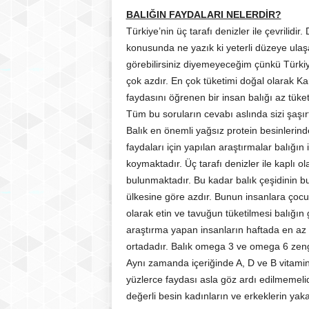
BALIĞIN FAYDALARI NELERDİR?
Türkiye’nin üç tarafı denizler ile çevrilidir
konusunda ne yazık ki yeterli düzeye ul
görebilirsiniz diyemeyeceğim çünkü Türkiy
çok azdır. En çok tüketimi doğal olarak K
faydasını öğrenen bir insan balığı az tüke
Tüm bu soruların cevabı aslında sizi şaşı
Balık en önemli yağsız protein besinlerind
faydaları için yapılan araştırmalar balığın
koymaktadır. Üç tarafı denizler ile kaplı ol
bulunmaktadır. Bu kadar balık çeşidinin b
ülkesine göre azdır. Bunun insanlara çocu
olarak etin ve tavuğun tüketilmesi balığı
araştırma yapan insanların haftada en az 
ortadadır. Balık omega 3 ve omega 6 zengin 
Aynı zamanda içeriğinde A, D ve B vitaminl
yüzlerce faydası asla göz ardı edilmemeli
değerli besin kadınların ve erkeklerin yak