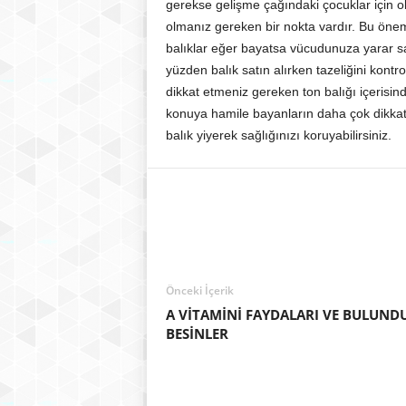
gerekse gelişme çağındaki çocuklar için old
olmanız gereken bir nokta vardır. Bu öneml
balıklar eğer bayatsa vücudunuza yarar s
yüzden balık satın alırken tazeliğini kontr
dikkat etmeniz gereken ton balığı içerisi
konuya hamile bayanların daha çok dikkat 
balık yiyerek sağlığınızı koruyabilirsiniz.
Önceki İçerik
A VİTAMİNİ FAYDALARI VE BULUND
BESİNLER