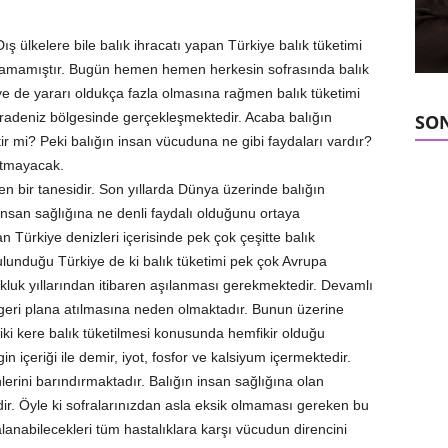
. Dış ülkelere bile balık ihracatı yapan Türkiye balık tüketimi
aşamamıştır. Bugün hemen hemen herkesin sofrasında balık
e de yararı oldukça fazla olmasına rağmen balık tüketimi
aradeniz bölgesinde gerçekleşmektedir. Acaba balığın
SON
tir mi? Peki balığın insan vücuduna ne gibi faydaları vardır?
rtmayacak.
en bir tanesidir. Son yıllarda Dünya üzerinde balığın
 insan sağlığına ne denli faydalı olduğunu ortaya
an Türkiye denizleri içerisinde pek çok çeşitte balık
ulunduğu Türkiye de ki balık tüketimi pek çok Avrupa
kluk yıllarından itibaren aşılanması gerekmektedir. Devamlı
n geri plana atılmasına neden olmaktadır. Bunun üzerine
iki kere balık tüketilmesi konusunda hemfikir olduğu
içeriği ile demir, iyot, fosfor ve kalsiyum içermektedir.
erini barındırmaktadır. Balığın insan sağlığına olan
dir. Öyle ki sofralarınızdan asla eksik olmaması gereken bu
alanabilecekleri tüm hastalıklara karşı vücudun direncini