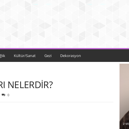
ğlık
Kültür/Sanat
Gezi
Dekorasyon
RI NELERDİR?
0