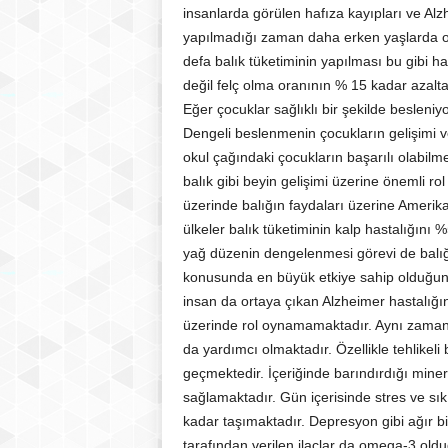
insanlarda görülen hafıza kayıpları ve Alzh
yapılmadığı zaman daha erken yaşlarda ort
defa balık tüketiminin yapılması bu gibi h
değil felç olma oranının % 15 kadar azalta
Eğer çocuklar sağlıklı bir şekilde besleniy
Dengeli beslenmenin çocukların gelişimi ve 
okul çağındaki çocukların başarılı olabil
balık gibi beyin gelişimi üzerine önemli r
üzerinde balığın faydaları üzerine Amerik
ülkeler balık tüketiminin kalp hastalığını 
yağ düzenin dengelenmesi görevi de balığı
konusunda en büyük etkiye sahip olduğunu
insan da ortaya çıkan Alzheimer hastalığ
üzerinde rol oynamamaktadır. Aynı zamanda
da yardımcı olmaktadır. Özellikle tehlikeli 
geçmektedir. İçeriğinde barındırdığı miner
sağlamaktadır. Gün içerisinde stres ve s
kadar taşımaktadır. Depresyon gibi ağır bir
tarafından verilen ilaçlar da omega-3 olduğ