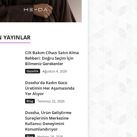
 YAYINLAR
Cilt Bakım Cihazı Satın Alma
Rehberi: Doğru Seçim İçin
Bilmeniz Gerekenler
Güzellik
Ağustos 4, 2026
Dossha’da Kadın Gücü
Üretimin Her Aşamasında
Yer Alıyor
Blog
Temmuz 22, 2026
Dossha, Ürün Geliştirme
Süreçlerinin Merkezine
Kullanıcı Deneyimini
Konumlandırıyor
Blog
Haziran 19, 2026