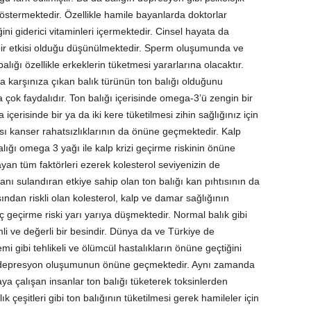
göstermektedir. Özellikle hamile bayanlarda doktorlar
ğini giderici vitaminleri içermektedir. Cinsel hayata da
bir etkisi olduğu düşünülmektedir. Sperm oluşumunda ve
alığı özellikle erkeklerin tüketmesi yararlarına olacaktır.
 karşınıza çıkan balık türünün ton balığı olduğunu
na çok faydalıdır. Ton balığı içerisinde omega-3’ü zengin bir
içerisinde bir ya da iki kere tüketilmesi zihin sağlığınız için
sı kanser rahatsızlıklarının da önüne geçmektedir. Kalp
lığı omega 3 yağı ile kalp krizi geçirme riskinin önüne
an tüm faktörleri ezerek kolesterol seviyenizin de
nı sulandıran etkiye sahip olan ton balığı kan pıhtısının da
ndan riskli olan kolesterol, kalp ve damar sağlığının
 geçirme riski yarı yarıya düşmektedir. Normal balık gibi
li ve değerli bir besindir. Dünya da ve Türkiye de
mi gibi tehlikeli ve ölümcül hastalıkların önüne geçtiğini
ığı depresyon oluşumunun önüne geçmektedir. Aynı zamanda
a çalışan insanlar ton balığı tüketerek toksinlerden
 çeşitleri gibi ton balığının tüketilmesi gerek hamileler için