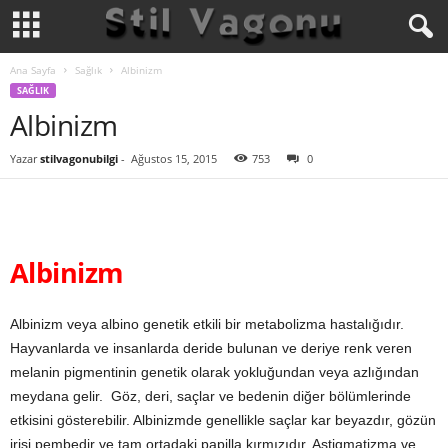
Ana Sayfa
Sağlık
Albinizm
SAĞLIK
Albinizm
Yazar
stilvagonubilgi
-
Ağustos 15, 2015
753
0
Albinizm
Albinizm veya albino genetik etkili bir metabolizma hastalığıdır.
Hayvanlarda ve insanlarda deride bulunan ve deriye renk veren
melanin pigmentinin genetik olarak yokluğundan veya azlığından
meydana gelir. Göz, deri, saçlar ve bedenin diğer bölümlerinde
etkisini gösterebilir. Albinizmde genellikle saçlar kar beyazdır, gözün
irisi pembedir ve tam ortadaki papilla kırmızıdır. Astigmatizma ve