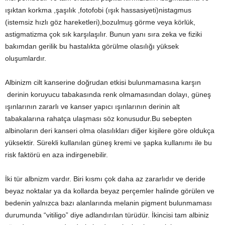
ışıktan korkma ,şaşılık ,fotofobi (ışık hassasiyeti)nistagmus
(istemsiz hızlı göz hareketleri),bozulmuş görme veya körlük,
astigmatizma çok sık karşılaşılır. Bunun yanı sıra zeka ve fiziki
bakımdan gerilik bu hastalıkta görülme olasılığı yüksek
oluşumlardır.
Albinizm cilt kanserine doğrudan etkisi bulunmamasına karşın
derinin koruyucu tabakasında renk olmamasından dolayı, güneş
ışınlarının zararlı ve kanser yapıcı ışınlarının derinin alt
tabakalarına rahatça ulaşması söz konusudur.Bu sebepten
albinoların deri kanseri olma olasılıkları diğer kişilere göre oldukça
yüksektir. Sürekli kullanılan güneş kremi ve şapka kullanımı ile bu
risk faktörü en aza indirgenebilir.
İki tür albnizm vardır. Biri kısmı çok daha az zararlıdır ve deride
beyaz noktalar ya da kollarda beyaz perçemler halinde görülen ve
bedenin yalnızca bazı alanlarında melanin pigment bulunmaması
durumunda “vitiligo” diye adlandırılan türüdür. İkincisi tam albiniz