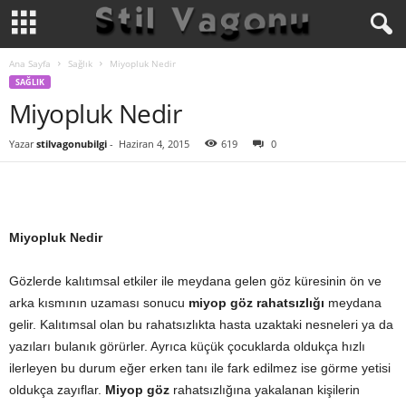
Ana Sayfa
Sağlık
Miyopluk Nedir
SAĞLIK
Miyopluk Nedir
Yazar
stilvagonubilgi
-
Haziran 4, 2015
619
0
Miyopluk Nedir
Gözlerde kalıtımsal etkiler ile meydana gelen göz küresinin ön ve
arka kısmının uzaması sonucu
miyop göz rahatsızlığı
meydana
gelir. Kalıtımsal olan bu rahatsızlıkta hasta uzaktaki nesneleri ya da
yazıları bulanık görürler. Ayrıca küçük çocuklarda oldukça hızlı
ilerleyen bu durum eğer erken tanı ile fark edilmez ise görme yetisi
oldukça zayıflar.
Miyop göz
rahatsızlığına yakalanan kişilerin