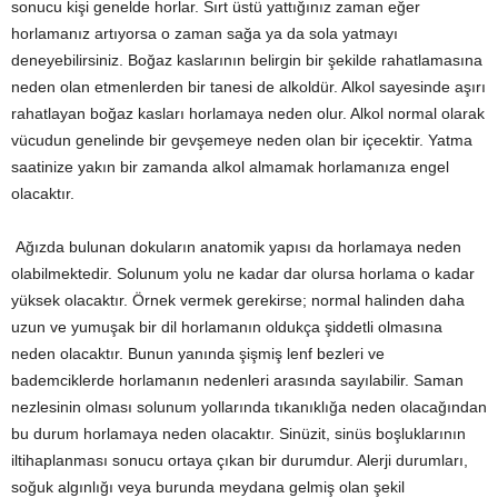
sonucu kişi genelde horlar. Sırt üstü yattığınız zaman eğer
horlamanız artıyorsa o zaman sağa ya da sola yatmayı
deneyebilirsiniz. Boğaz kaslarının belirgin bir şekilde rahatlamasına
neden olan etmenlerden bir tanesi de alkoldür. Alkol sayesinde aşırı
rahatlayan boğaz kasları horlamaya neden olur. Alkol normal olarak
vücudun genelinde bir gevşemeye neden olan bir içecektir. Yatma
saatinize yakın bir zamanda alkol almamak horlamanıza engel
olacaktır.
Ağızda bulunan dokuların anatomik yapısı da horlamaya neden
olabilmektedir. Solunum yolu ne kadar dar olursa horlama o kadar
yüksek olacaktır. Örnek vermek gerekirse; normal halinden daha
uzun ve yumuşak bir dil horlamanın oldukça şiddetli olmasına
neden olacaktır. Bunun yanında şişmiş lenf bezleri ve
bademciklerde horlamanın nedenleri arasında sayılabilir. Saman
nezlesinin olması solunum yollarında tıkanıklığa neden olacağından
bu durum horlamaya neden olacaktır. Sinüzit, sinüs boşluklarının
iltihaplanması sonucu ortaya çıkan bir durumdur. Alerji durumları,
soğuk algınlığı veya burunda meydana gelmiş olan şekil