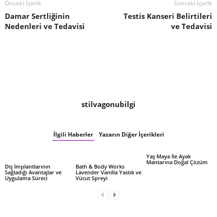
Önceki İçerik
Sonraki İçerik
Damar Sertliğinin
Testis Kanseri Belirtileri
Nedenleri ve Tedavisi
ve Tedavisi
stilvagonubilgi
İlgili Haberler
Yazarın Diğer İçerikleri
Yaş Maya İle Ayak
Mantarına Doğal Çözüm
Diş İmplantlarının
Bath & Body Works
Sağladığı Avantajlar ve
Lavender Vanilla Yastık ve
Uygulama Süreci
Vücut Spreyi