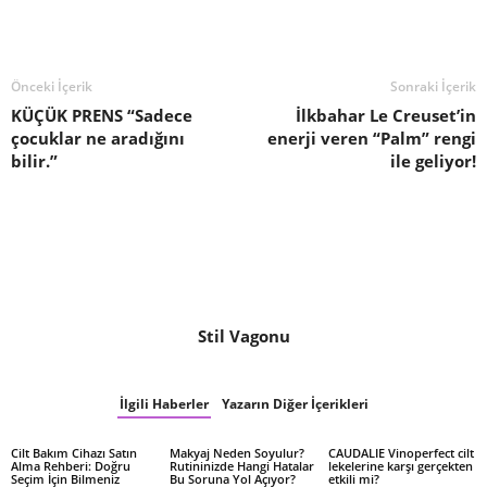
Önceki İçerik
Sonraki İçerik
KÜÇÜK PRENS “Sadece
İlkbahar Le Creuset’in
çocuklar ne aradığını
enerji veren “Palm” rengi
bilir.”
ile geliyor!
Stil Vagonu
İlgili Haberler
Yazarın Diğer İçerikleri
Cilt Bakım Cihazı Satın
Makyaj Neden Soyulur?
CAUDALIE Vinoperfect cilt
Alma Rehberi: Doğru
Rutininizde Hangi Hatalar
lekelerine karşı gerçekten
Seçim İçin Bilmeniz
Bu Soruna Yol Açıyor?
etkili mi?