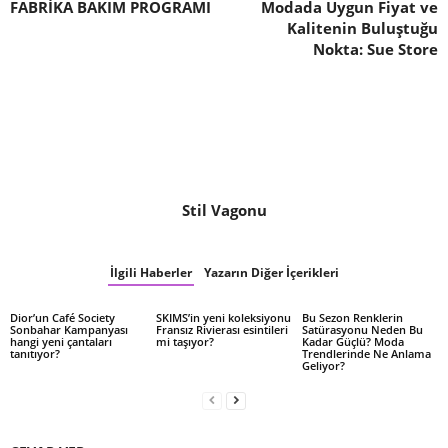
FABRİKA BAKIM PROGRAMI
Modada Uygun Fiyat ve
Kalitenin Buluştuğu
Nokta: Sue Store
Stil Vagonu
İlgili Haberler
Yazarın Diğer İçerikleri
Dior’un Café Society
SKIMS’in yeni koleksiyonu
Bu Sezon Renklerin
Sonbahar Kampanyası
Fransız Rivierası esintileri
Satürasyonu Neden Bu
hangi yeni çantaları
mi taşıyor?
Kadar Güçlü? Moda
tanıtıyor?
Trendlerinde Ne Anlama
Geliyor?