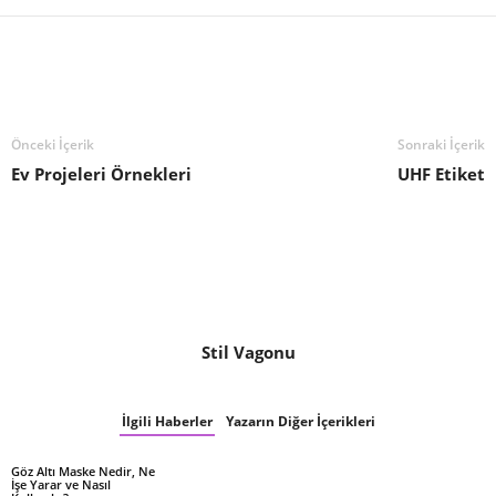
Önceki İçerik
Sonraki İçerik
Ev Projeleri Örnekleri
UHF Etiket
Stil Vagonu
İlgili Haberler
Yazarın Diğer İçerikleri
Göz Altı Maske Nedir, Ne
İşe Yarar ve Nasıl