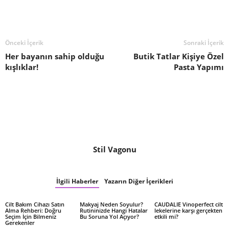
Önceki İçerik
Sonraki İçerik
Her bayanın sahip olduğu
Butik Tatlar Kişiye Özel
kışlıklar!
Pasta Yapımı
Stil Vagonu
İlgili Haberler
Yazarın Diğer İçerikleri
Cilt Bakım Cihazı Satın
Makyaj Neden Soyulur?
CAUDALIE Vinoperfect cilt
Alma Rehberi: Doğru
Rutininizde Hangi Hatalar
lekelerine karşı gerçekten
Seçim İçin Bilmeniz
Bu Soruna Yol Açıyor?
etkili mi?
Gerekenler