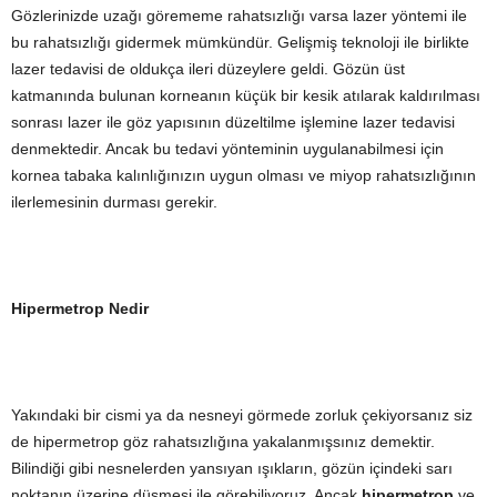
Gözlerinizde uzağı görememe rahatsızlığı varsa lazer yöntemi ile
bu rahatsızlığı gidermek mümkündür. Gelişmiş teknoloji ile birlikte
lazer tedavisi de oldukça ileri düzeylere geldi. Gözün üst
katmanında bulunan korneanın küçük bir kesik atılarak kaldırılması
sonrası lazer ile göz yapısının düzeltilme işlemine lazer tedavisi
denmektedir. Ancak bu tedavi yönteminin uygulanabilmesi için
kornea tabaka kalınlığınızın uygun olması ve miyop rahatsızlığının
ilerlemesinin durması gerekir.
Hipermetrop Nedir
Yakındaki bir cismi ya da nesneyi görmede zorluk çekiyorsanız siz
de hipermetrop göz rahatsızlığına yakalanmışsınız demektir.
Bilindiği gibi nesnelerden yansıyan ışıkların, gözün içindeki sarı
noktanın üzerine düşmesi ile görebiliyoruz. Ancak
hipermetrop
ve