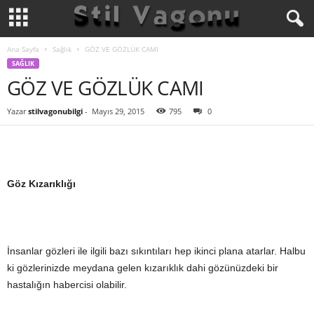
Ana Sayfa
Sağlık
GÖZ VE GÖZLÜK CAMI
SAĞLIK
GÖZ VE GÖZLÜK CAMI
Yazar
stilvagonubilgi
-
Mayıs 29, 2015
795
0
Göz Kızarıklığı
İnsanlar gözleri ile ilgili bazı sıkıntıları hep ikinci plana atarlar. Halbu
ki gözlerinizde meydana gelen kızarıklık dahi gözünüzdeki bir
hastalığın habercisi olabilir.