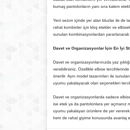
kumaş pantolonların yanı sıra kalem etekle
Yeni sezon içinde yer alan bluzlar ile d
rahat kombinler için kloş etekler ve elbisel
sunulan kombinasyonlardan yararlanarak şık
Davet ve Organizasyonlar İçin En İyi Sti
Davet ve organizasyonlarınızda yaz şıklığın
verebilirsiniz. Özellikle elbise tercihlerin
önerilir. Aynı model tasarımları ile sunulan
uyumu yakalayacak olan seçenekleri tercih
Davet ve organizasyonlarda sadece elbisel
ise etek ya da pantolonlara yer açmanı
uyumu yakalayan ürünlere de yer vererek 
hem de rahat giyime konusunda avantaj eld