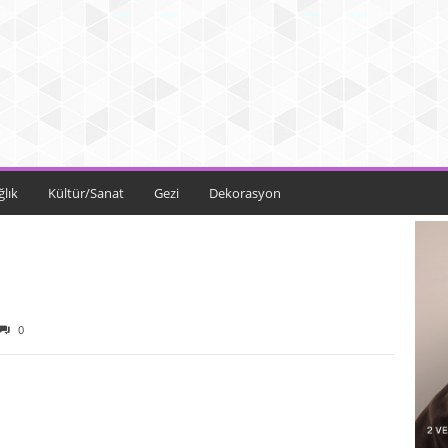
ğlık
Kültür/Sanat
Gezi
Dekorasyon
0