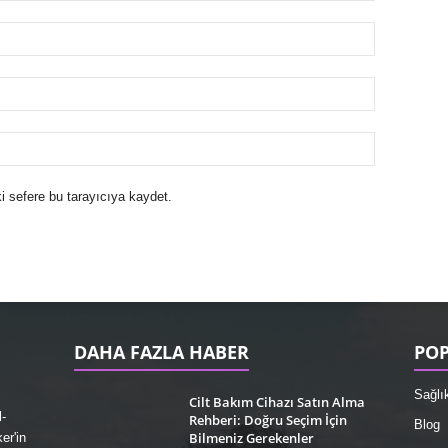
i sefere bu tarayıcıya kaydet.
DAHA FAZLA HABER
POP
Sağlı
Cilt Bakım Cihazı Satın Alma
-
Rehberi: Doğru Seçim İçin
Blog
Bilmeniz Gerekenler
er'in