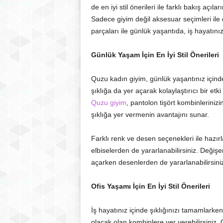
de en iyi stil önerileri ile farklı bakış aç
Sadece giyim değil aksesuar seçimleri ile 
parçaları ile günlük yaşantıda, iş hayatınız
Günlük Yaşam İçin En İyi Stil Önerileri
Quzu kadın giyim, günlük yaşantınız içind
şıklığa da yer açarak kolaylaştırıcı bir etk
Quzu giyim
, pantolon tişört kombinlerinizi
şıklığa yer vermenin avantajını sunar.
Farklı renk ve desen seçenekleri ile hazır
elbiselerden de yararlanabilirsiniz. Değişe
açarken desenlerden de yararlanabilirsini
Ofis Yaşamı İçin En İyi Stil Önerileri
İş hayatınız içinde şıklığınızı tamamlark
olacak olan kombinlere yer verebilirsiniz. 