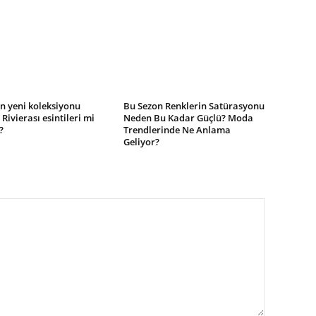
n yeni koleksiyonu
Bu Sezon Renklerin Satürasyonu
 Rivierası esintileri mi
Neden Bu Kadar Güçlü? Moda
?
Trendlerinde Ne Anlama
Geliyor?