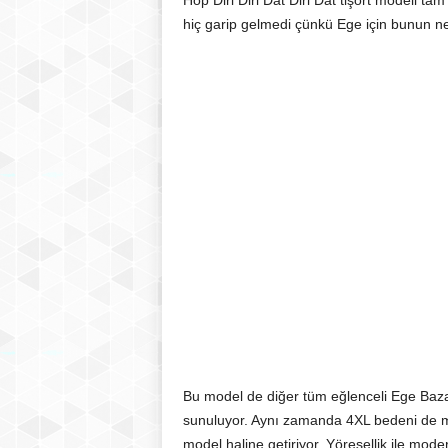
Hop Diri Diri Dat Diri Dat tişört modeli ta
hiç garip gelmedi çünkü Ege için bunun ne 
Bu model de diğer tüm eğlenceli Ege Bazaar 
sunuluyor. Aynı zamanda 4XL bedeni de me
model haline getiriyor. Yöresellik ile mode