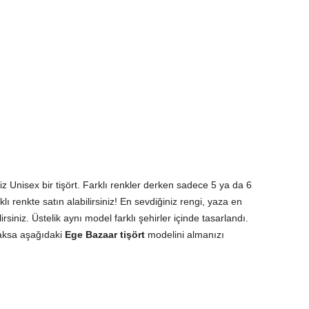
niz Unisex bir tişört. Farklı renkler derken sadece 5 ya da 6
ı renkte satın alabilirsiniz! En sevdiğiniz rengi, yaza en
rsiniz. Üstelik aynı model farklı şehirler içinde tasarlandı.
caksa aşağıdaki
Ege Bazaar tişört
modelini almanızı