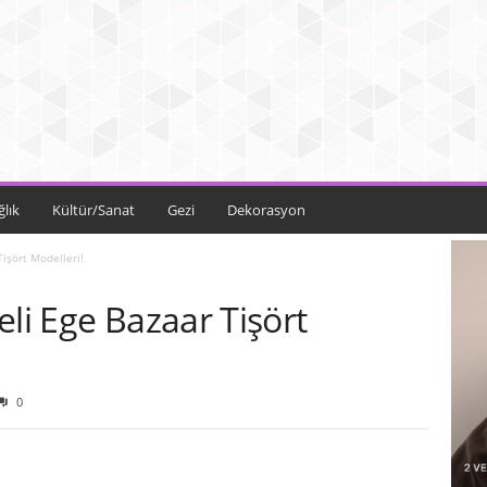
ğlık
Kültür/Sanat
Gezi
Dekorasyon
Tişört Modelleri!
eli Ege Bazaar Tişört
0