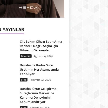
 YAYINLAR
Cilt Bakım Cihazı Satın Alma
Rehberi: Doğru Seçim İçin
Bilmeniz Gerekenler
Güzellik
Ağustos 4, 2026
Dossha’da Kadın Gücü
Üretimin Her Aşamasında
Yer Alıyor
Blog
Temmuz 22, 2026
Dossha, Ürün Geliştirme
Süreçlerinin Merkezine
Kullanıcı Deneyimini
Konumlandırıyor
Blog
Haziran 19, 2026