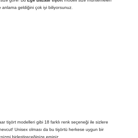
m size göre! Bu
Ege Bazaar tişört
modeli size muhtemelen
anlama geldiğini çok iyi biliyorsunuz.
tişört modelleri gibi 18 farklı renk seçeneği ile sizlere
vcut! Unisex olması da bu tişörtü herkese uygun bir
rnizmi birleştireceğinize eminiz.