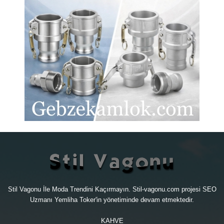
Stil Vagonu İle Moda Trendini Kaçırmayın. Stil-vagonu.com projesi
SEO
Uzmanı
Yemliha Toker'in yönetiminde devam etmektedir.
KAHVE