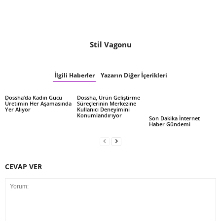
Stil Vagonu
İlgili Haberler
Yazarın Diğer İçerikleri
Dossha’da Kadın Gücü
Dossha, Ürün Geliştirme
Üretimin Her Aşamasında
Süreçlerinin Merkezine
Yer Alıyor
Kullanıcı Deneyimini
Konumlandırıyor
Son Dakika İnternet
Haber Gündemi
CEVAP VER