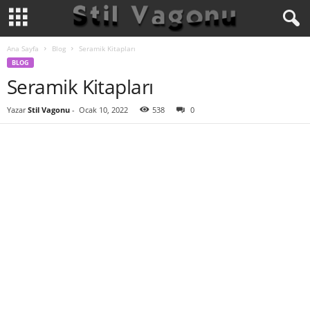
Ana Sayfa
Blog
Seramik Kitapları
BLOG
Seramik Kitapları
Yazar
Stil Vagonu
-
Ocak 10, 2022
538
0