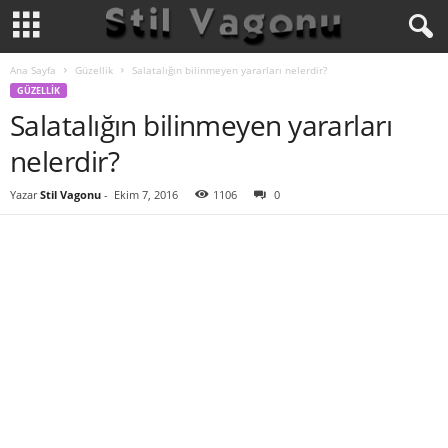
Ana Sayfa
Güzellik
Salatalığın bilinmeyen yararları nelerdir?
GÜZELLIK
Salatalığın bilinmeyen yararları
nelerdir?
Yazar
Stil Vagonu
-
Ekim 7, 2016
1106
0