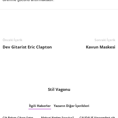
Önceki İçerik
Sonraki İçerik
Dev Gitarist Eric Clapton
Kavun Maskesi
Stil Vagonu
İlgili Haberler
Yazarın Diğer İçerikleri
Cilt Bakım Cihazı Satın
Makyaj Neden Soyulur?
CAUDALIE Vinoperfect cilt