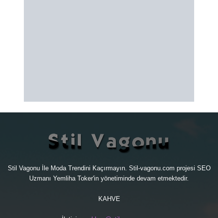
Stil Vagonu İle Moda Trendini Kaçırmayın. Stil-vagonu.com projesi
SEO
Uzmanı
Yemliha Toker'in yönetiminde devam etmektedir.
KAHVE