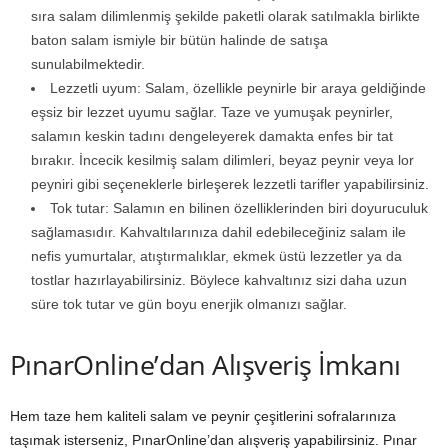
sıra salam dilimlenmiş şekilde paketli olarak satılmakla birlikte
baton salam ismiyle bir bütün halinde de satışa
sunulabilmektedir.
Lezzetli uyum: Salam, özellikle peynirle bir araya geldiğinde
eşsiz bir lezzet uyumu sağlar. Taze ve yumuşak peynirler,
salamın keskin tadını dengeleyerek damakta enfes bir tat
bırakır. İncecik kesilmiş salam dilimleri, beyaz peynir veya lor
peyniri gibi seçeneklerle birleşerek lezzetli tarifler yapabilirsiniz.
Tok tutar: Salamın en bilinen özelliklerinden biri doyuruculuk
sağlamasıdır. Kahvaltılarınıza dahil edebileceğiniz salam ile
nefis yumurtalar, atıştırmalıklar, ekmek üstü lezzetler ya da
tostlar hazırlayabilirsiniz. Böylece kahvaltınız sizi daha uzun
süre tok tutar ve gün boyu enerjik olmanızı sağlar.
PınarOnline’dan Alışveriş İmkanı
Hem taze hem kaliteli salam ve peynir çeşitlerini sofralarınıza
taşımak isterseniz, PınarOnline’dan alışveriş yapabilirsiniz. Pınar