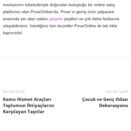
markasının tüketicileriyle doğrudan buluştuğu bir online satış
platformu olan PınarOnline’da, Pınar’ın geniş ürün yelpazesi
arasında yer alan salam,
peynir
çeşitleri ve çok daha fazlasına
ulaşabilirsiniz. İstediğiniz tüm lezzetler PınarOnline ile tek tıkla
kapınızda!
Önceki İçerik
Sonraki İçerik
Kamu Hizmet Araçları
Çocuk ve Genç Odası
Toplumun İhtiyaçlarını
Dekorasyonu
Karşılayan Taşıtlar