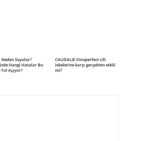
 Neden Soyulur?
CAUDALIE Vinoperfect cilt
izde Hangi Hatalar Bu
lekelerine karşı gerçekten etkili
Yol Açıyor?
mi?