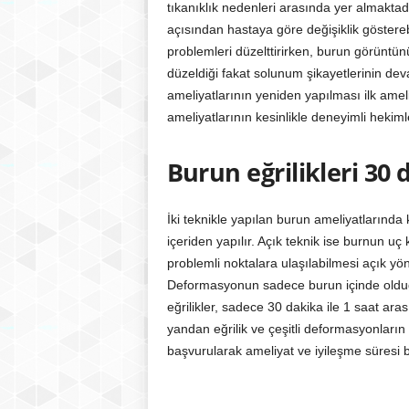
tıkanıklık nedenleri arasında yer almaktadır.
açısından hastaya göre değişiklik göstere
problemleri düzelttirirken, burun görünt
düzeldiği fakat solunum şikayetlerinin dev
ameliyatlarının yeniden yapılması ilk ame
ameliyatlarının kesinlikle deneyimli heki
Burun eğrilikleri 30 
İki teknikle yapılan burun ameliyatların
içeriden yapılır. Açık teknik ise burnun uç
problemli noktalara ulaşılabilmesi açık y
Deformasyonun sadece burun içinde olduğu
eğrilikler, sadece 30 dakika ile 1 saat ar
yandan eğrilik ve çeşitli deformasyonların
başvurularak ameliyat ve iyileşme süresi 