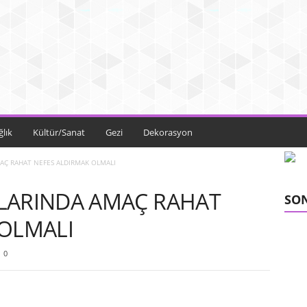
ğlık
Kültür/Sanat
Gezi
Dekorasyon
AÇ RAHAT NEFES ALDIRMAK OLMALI
LARINDA AMAÇ RAHAT
SON
 OLMALI
0