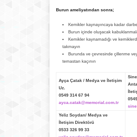
Burun ameliyatından sonra;
Kemikler kaynayıncaya kadar darbe
Burun içinde oluşacak kabuklanmala
Kemikler kaynamadığı ve kemiklerd
takmayın
Burunda ve çevresinde çillenme veya
temastan kaçının
Sine
Ayça Çatak / Medya ve İletişim
Anta
Uz.
İlet
0549 314 67 94
0549
ayca.catak@memorial.com.tr
sine
Yeliz Soydan/ Medya ve
İletişim Direktörü
0533 326 99 33
yeliz.soydan@memorial.com.tr