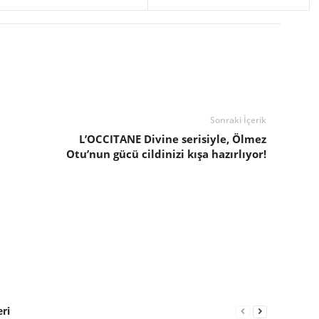
Sonraki İçerik
L’OCCITANE Divine serisiyle, Ölmez
Otu’nun gücü cildinizi kışa hazırlıyor!
eri