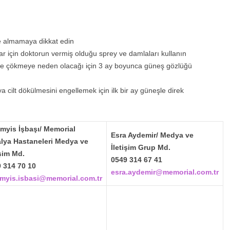
 almamaya dikkat edin
r için doktorun vermiş olduğu sprey ve damlaları kullanın
e çökmeye neden olacağı için 3 ay boyunca güneş gözlüğü
 cilt dökülmesini engellemek için ilk bir ay güneşle direk
myis İşbaşı/ Memorial
Esra Aydemir/ Medya ve
lya Hastaneleri Medya ve
İletişim Grup Md.
işim Md.
0549 314 67 41
 314 70 10
esra.aydemir@memorial.com.tr
myis.isbasi@memorial.com.tr