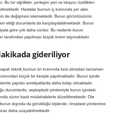
 Bu tür eğrilikler, yerleşim yeri ve tıkayıcı özellikleri
bilmektedir. Hastalar burnun iç kısmında yer alan
ünün de değişmesi istemektedir. Burun görüntüsünün
am ettiği durumlarla da karşılaşılabilmektedir. Burun
liyata göre çok daha zordur. Bu nedenle burun
mler tarafından yapılması büyük önem taşımaktadır.
dakikada gideriliyor
da kapalı teknik burnun ön kısmında kesi olmadan tamamen
 kısmından küçük bir kesiyle yapılmaktadır. Burun içinde
öntemle yapılan ameliyatlarda daha kolay olmaktadır.
 durumlarda, septoplasti yöntemiyle burun içindeki
asında süren basit müdahalelerle düzeltilmektedir. Öte
 burun dışında da görüldüğü kişilerde, rinoplasti yöntemine
biraz daha uzayabilmektedir.