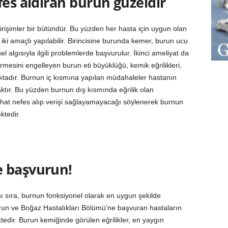
fes aldıran burun güzeldir
girişimler bir bütündür. Bu yüzden her hasta için uygun olan
i iki amaçlı yapılabilir. Birincisine burunda kemer, burun ucu
el algısıyla ilgili problemlerde başvurulur. İkinci ameliyat da
mesini engelleyen burun eti büyüklüğü, kemik eğrilikleri,
maktadır. Burnun iç kısmına yapılan müdahaleler hastanın
tır. Bu yüzden burnun dış kısmında eğrilik olan
rahat nefes alıp verişi sağlayamayacağı söylenerek burnun
ktedir.
e başvurun!
 sıra, burnun fonksiyonel olarak en uygun şekilde
un ve Boğaz Hastalıkları Bölümü’ne başvuran hastaların
dir. Burun kemiğinde görülen eğrilikler, en yaygın