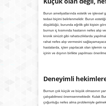
Küçük olan değil, ne
Burun ameliyatlarında estetik ve işlevsel 
tedavi biçimi belirlenmelidir. Burun estetiğ
düşüklüğü, burunda eğrilik gibi kişisin görs
burnun iç kısmında hastanın nefes alıp ver
kronik sinüzit gibi rahatsızlıklarda yapıl
rahat nefes alıp vermesini sağlayamayacak
hastalarda, içten yapılacak olan işlemin 
içinin ve dışının birlikte yapılması önerilme
Deneyimli hekimler
Burnun çok küçük ve büyük olmasının yanı
çalışabilmesi önemsenmektedir. Kulak Bur
çoğunluğu nefes alma problemiyle gelmekte