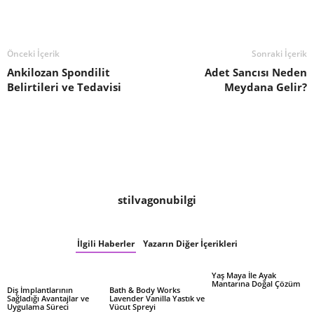
Önceki İçerik
Sonraki İçerik
Ankilozan Spondilit
Adet Sancısı Neden
Belirtileri ve Tedavisi
Meydana Gelir?
stilvagonubilgi
İlgili Haberler
Yazarın Diğer İçerikleri
Yaş Maya İle Ayak
Mantarına Doğal Çözüm
Diş İmplantlarının
Bath & Body Works
Sağladığı Avantajlar ve
Lavender Vanilla Yastık ve
Uygulama Süreci
Vücut Spreyi