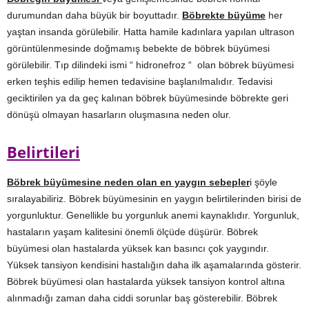
durumundan daha büyük bir boyuttadır.
Böbrekte büyüme
her
yaştan insanda görülebilir. Hatta hamile kadınlara yapılan ultrason
görüntülenmesinde doğmamış bebekte de böbrek büyümesi
görülebilir. Tıp dilindeki ismi “ hidronefroz “ olan böbrek büyümesi
erken teşhis edilip hemen tedavisine başlanılmalıdır. Tedavisi
geciktirilen ya da geç kalınan böbrek büyümesinde böbrekte geri
dönüşü olmayan hasarların oluşmasına neden olur.
Belirtileri
Böbrek büyümesine neden olan en yaygın sebepler
i şöyle
sıralayabiliriz. Böbrek büyümesinin en yaygın belirtilerinden birisi de
yorgunluktur. Genellikle bu yorgunluk anemi kaynaklıdır. Yorgunluk,
hastaların yaşam kalitesini önemli ölçüde düşürür. Böbrek
büyümesi olan hastalarda yüksek kan basıncı çok yaygındır.
Yüksek tansiyon kendisini hastalığın daha ilk aşamalarında gösterir.
Böbrek büyümesi olan hastalarda yüksek tansiyon kontrol altına
alınmadığı zaman daha ciddi sorunlar baş gösterebilir. Böbrek