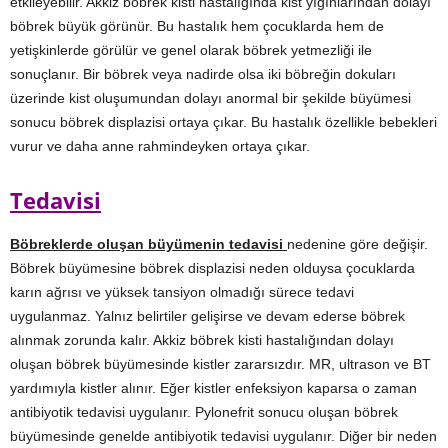
etkileyebilir. Akkiz böbrek kisti hastalığında kist yığınlarından dolayı
böbrek büyük görünür. Bu hastalık hem çocuklarda hem de
yetişkinlerde görülür ve genel olarak böbrek yetmezliği ile
sonuçlanır. Bir böbrek veya nadirde olsa iki böbreğin dokuları
üzerinde kist oluşumundan dolayı anormal bir şekilde büyümesi
sonucu böbrek displazisi ortaya çıkar. Bu hastalık özellikle bebekleri
vurur ve daha anne rahmindeyken ortaya çıkar.
Tedavisi
Böbreklerde oluşan büyümenin tedavisi
nedenine göre değişir.
Böbrek büyümesine böbrek displazisi neden olduysa çocuklarda
karın ağrısı ve yüksek tansiyon olmadığı sürece tedavi
uygulanmaz. Yalnız belirtiler gelişirse ve devam ederse böbrek
alınmak zorunda kalır. Akkiz böbrek kisti hastalığından dolayı
oluşan böbrek büyümesinde kistler zararsızdır. MR, ultrason ve BT
yardımıyla kistler alınır. Eğer kistler enfeksiyon kaparsa o zaman
antibiyotik tedavisi uygulanır. Pylonefrit sonucu oluşan böbrek
büyümesinde genelde antibiyotik tedavisi uygulanır. Diğer bir neden