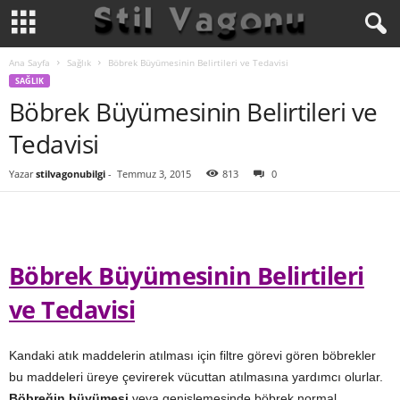
Ana Sayfa
Sağlık
Böbrek Büyümesinin Belirtileri ve Tedavisi
SAĞLIK
Böbrek Büyümesinin Belirtileri ve
Tedavisi
Yazar
stilvagonubilgi
-
Temmuz 3, 2015
813
0
Böbrek Büyümesinin Belirtileri
ve Tedavisi
Kandaki atık maddelerin atılması için filtre görevi gören böbrekler
bu maddeleri üreye çevirerek vücuttan atılmasına yardımcı olurlar.
Böbreğin büyümesi
veya genişlemesinde böbrek normal