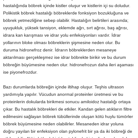
hastalığında böbrek içinde kistler oluşur ve kistlerin içi su doludur.
Polikistik böbrek hastalığı böbreklerde fonksiyon bozukluğuna ve
böbrek yetmezliğine sebep olabilir. Hastalığın belirtileri arasında;
uyuşukluk, yüksek tansiyon, eklemde ağrı, sırt ağrısı, baş ağrısı,
idrara kan karışması ve idrar yolu enfeksiyonları vardır. İdrar
yollarının bloke olması böbreklerin şişmesine neden olur. Bu
duruma hidronefroz denir. İdrarın böbreklerden mesaneye
aktarılması gerçekleşmez ise idrar böbrekte birikir ve bu durum
böbreğin büyümesine neden olur. hidronefrozun daha ileri aşaması
ise piyonefrozdur.
Bazı durumlarda böbreğin içinde iltihap oluşur. Teşhis ultrason
yardımıyla yapılır. Vücudun anormal proteinler üretmesi ve bu
proteinlerin dokularda birikmesi sonucu amiloidoz hastalığı ortaya
çıkar. Bu hastalık böbrekleri de etkiler. Kandan gelen atıkların filtre
edilmesini sağlayan böbrek tübüllerinde oluşan kötü huylu tümörler
böbrek büyümesine neden olabilirler. Mesaneden idrar yoluna
doğru yayılan bir enfeksiyon olan pylonefrit bir ya da iki böbreği de